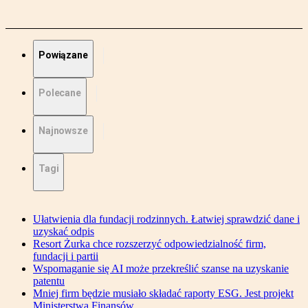
Powiązane
Polecane
Najnowsze
Tagi
Ułatwienia dla fundacji rodzinnych. Łatwiej sprawdzić dane i
uzyskać odpis
Resort Żurka chce rozszerzyć odpowiedzialność firm,
fundacji i partii
Wspomaganie się AI może przekreślić szanse na uzyskanie
patentu
Mniej firm będzie musiało składać raporty ESG. Jest projekt
Ministerstwa Finansów