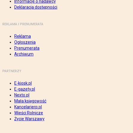
Informacje o nadawcy
Deklaracja dostępności
REKLAMA I PRENUMERATA
Reklama
Ogłoszenia
Prenumerata
Archiwum
PARTNERZY
E-kiosk.pl
E-gazety.pl
Nexto.pl
Mała księgowość
Kancelarierp.pl
Wieści Rolnicze
Życie Warszawy