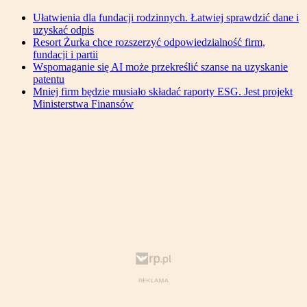
Ułatwienia dla fundacji rodzinnych. Łatwiej sprawdzić dane i
uzyskać odpis
Resort Żurka chce rozszerzyć odpowiedzialność firm,
fundacji i partii
Wspomaganie się AI może przekreślić szanse na uzyskanie
patentu
Mniej firm będzie musiało składać raporty ESG. Jest projekt
Ministerstwa Finansów