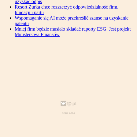
uzyskać odpis
Resort Żurka chce rozszerzyć odpowiedzialność firm,
fundacji i partii
Wspomaganie się AI może przekreślić szanse na uzyskanie
patentu
Mniej firm będzie musiało składać raporty ESG. Jest projekt
Ministerstwa Finansów