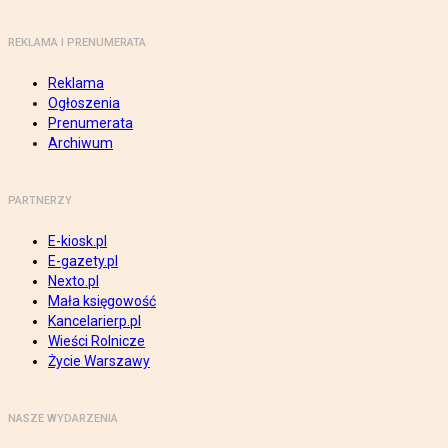
REKLAMA I PRENUMERATA
Reklama
Ogłoszenia
Prenumerata
Archiwum
PARTNERZY
E-kiosk.pl
E-gazety.pl
Nexto.pl
Mała księgowość
Kancelarierp.pl
Wieści Rolnicze
Życie Warszawy
NASZE WYDARZENIA