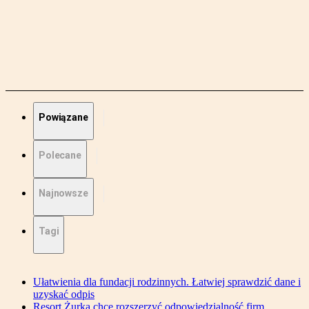
Powiązane
Polecane
Najnowsze
Tagi
Ułatwienia dla fundacji rodzinnych. Łatwiej sprawdzić dane i
uzyskać odpis
Resort Żurka chce rozszerzyć odpowiedzialność firm,