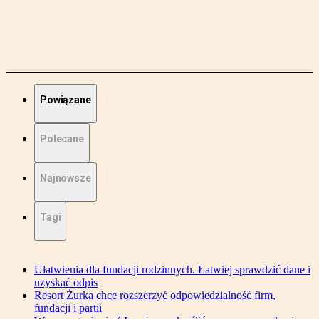
Powiązane
Polecane
Najnowsze
Tagi
Ułatwienia dla fundacji rodzinnych. Łatwiej sprawdzić dane i
uzyskać odpis
Resort Żurka chce rozszerzyć odpowiedzialność firm,
fundacji i partii