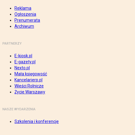
Reklama
Ogłoszenia
Prenumerata
Archiwum
PARTNERZY
E-kiosk.pl
E-gazety.pl
Nexto.pl
Mała księgowość
Kancelarierp.pl
Wieści Rolnicze
Życie Warszawy
NASZE WYDARZENIA
Szkolenia i konferencje