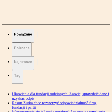
Powiązane
Polecane
Najnowsze
Tagi
Ułatwienia dla fundacji rodzinnych. Łatwiej sprawdzić dane i
uzyskać odpis
Resort Żurka chce rozszerzyć odpowiedzialność firm,
fundacji i partii
Wspomaganie się AI może przekreślić szanse na uzyskanie