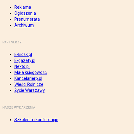
Reklama
Ogłoszenia
Prenumerata
Archiwum
PARTNERZY
E-kiosk.pl
E-gazety.pl
Nexto.pl
Mała księgowość
Kancelarierp.pl
Wieści Rolnicze
Życie Warszawy
NASZE WYDARZENIA
Szkolenia i konferencje