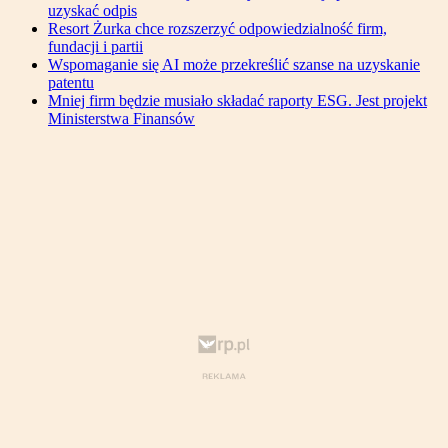
uzyskać odpis
Resort Żurka chce rozszerzyć odpowiedzialność firm,
fundacji i partii
Wspomaganie się AI może przekreślić szanse na uzyskanie
patentu
Mniej firm będzie musiało składać raporty ESG. Jest projekt
Ministerstwa Finansów