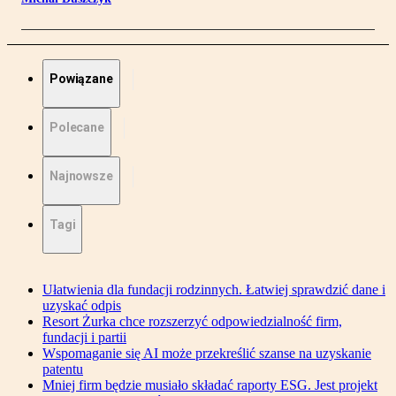
Powiązane
Polecane
Najnowsze
Tagi
Ułatwienia dla fundacji rodzinnych. Łatwiej sprawdzić dane i
uzyskać odpis
Resort Żurka chce rozszerzyć odpowiedzialność firm,
fundacji i partii
Wspomaganie się AI może przekreślić szanse na uzyskanie
patentu
Mniej firm będzie musiało składać raporty ESG. Jest projekt