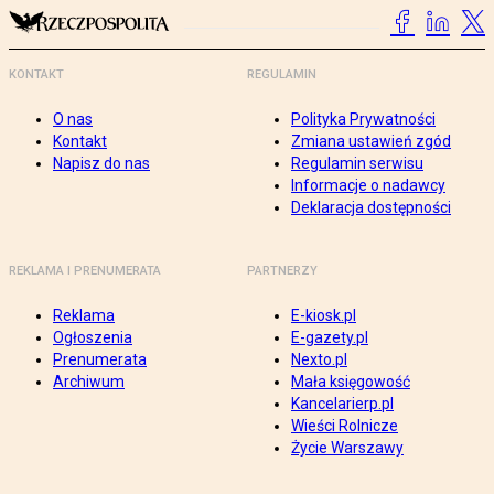
KONTAKT
REGULAMIN
O nas
Polityka Prywatności
Kontakt
Zmiana ustawień zgód
Napisz do nas
Regulamin serwisu
Informacje o nadawcy
Deklaracja dostępności
REKLAMA I PRENUMERATA
PARTNERZY
Reklama
E-kiosk.pl
Ogłoszenia
E-gazety.pl
Prenumerata
Nexto.pl
Archiwum
Mała księgowość
Kancelarierp.pl
Wieści Rolnicze
Życie Warszawy