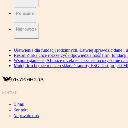
Polecane
Najnowsze
Ułatwienia dla fundacji rodzinnych. Łatwiej sprawdzić dane i 
Resort Żurka chce rozszerzyć odpowiedzialność firm, fundacji i 
Wspomaganie się AI może przekreślić szanse na uzyskanie pat
Mniej firm będzie musiało składać raporty ESG. Jest projekt M
KONTAKT
O nas
Kontakt
Napisz do nas