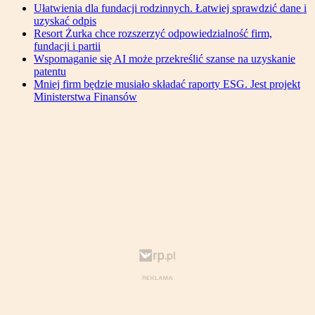
Ułatwienia dla fundacji rodzinnych. Łatwiej sprawdzić dane i
uzyskać odpis
Resort Żurka chce rozszerzyć odpowiedzialność firm,
fundacji i partii
Wspomaganie się AI może przekreślić szanse na uzyskanie
patentu
Mniej firm będzie musiało składać raporty ESG. Jest projekt
Ministerstwa Finansów