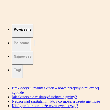
Powiązane
Polecane
Najnowsze
Tagi
Brak decyzji, realny skutek – nowe przepisy o milczącej
zgodzie
Jak skutecznie zaskarżyć uchwałę gminy?
Nadzór nad szpitalami – kto i co może, a czego nie może
Kiedy prokurator może wzruszyć decyzję?