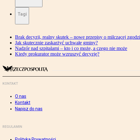
Tagi
Brak decyzji, realny skutek – nowe przepisy o milczącej zgodz
Jak skutecznie zaskarżyć uchwałę gminy?
Nadzór nad szpitalami – kto i co może, a czego nie może
Kiedy prokurator może wzruszyć decyzję?
KONTAKT
O nas
Kontakt
Napisz do nas
REGULAMIN
Polityka Prywatności