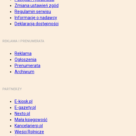
Zmiana ustawień zgód
Regulamin serwisu
Informacje o nadawcy
Deklaracja dostępności
REKLAMA I PRENUMERATA
Reklama
Ogłoszenia
Prenumerata
Archiwum
PARTNERZY
E-kiosk.pl
E-gazety.pl
Nexto.pl
Mała księgowość
Kancelarierp.pl
Wieści Rolnicze