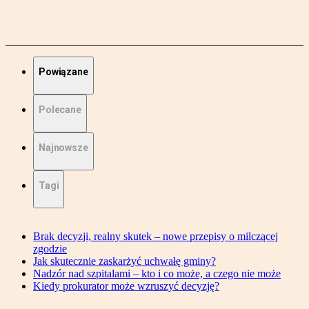
Powiązane
Polecane
Najnowsze
Tagi
Brak decyzji, realny skutek – nowe przepisy o milczącej
zgodzie
Jak skutecznie zaskarżyć uchwałę gminy?
Nadzór nad szpitalami – kto i co może, a czego nie może
Kiedy prokurator może wzruszyć decyzję?