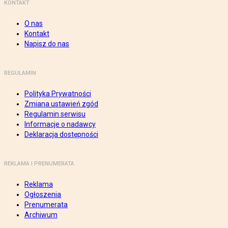
KONTAKT
O nas
Kontakt
Napisz do nas
REGULAMIN
Polityka Prywatności
Zmiana ustawień zgód
Regulamin serwisu
Informacje o nadawcy
Deklaracja dostępności
REKLAMA I PRENUMERATA
Reklama
Ogłoszenia
Prenumerata
Archiwum