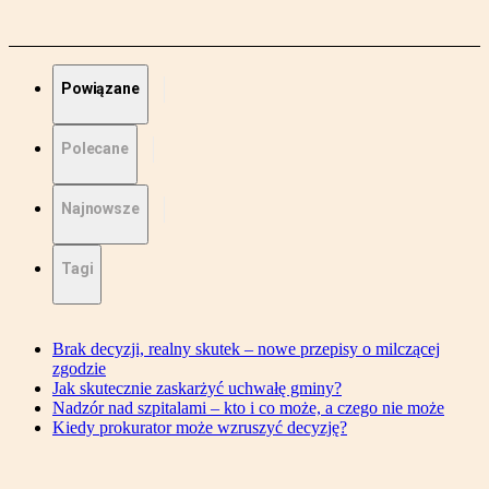
Powiązane
Polecane
Najnowsze
Tagi
Brak decyzji, realny skutek – nowe przepisy o milczącej
zgodzie
Jak skutecznie zaskarżyć uchwałę gminy?
Nadzór nad szpitalami – kto i co może, a czego nie może
Kiedy prokurator może wzruszyć decyzję?