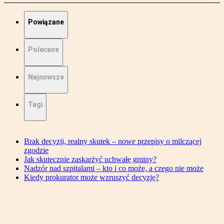
Powiązane
Polecane
Najnowsze
Tagi
Brak decyzji, realny skutek – nowe przepisy o milczącej
zgodzie
Jak skutecznie zaskarżyć uchwałę gminy?
Nadzór nad szpitalami – kto i co może, a czego nie może
Kiedy prokurator może wzruszyć decyzję?