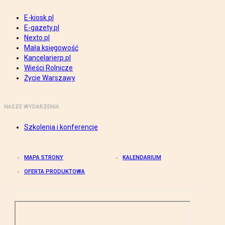
E-kiosk.pl
E-gazety.pl
Nexto.pl
Mała księgowość
Kancelarierp.pl
Wieści Rolnicze
Życie Warszawy
NASZE WYDARZENIA
Szkolenia i konferencje
MAPA STRONY
KALENDARIUM
OFERTA PRODUKTOWA