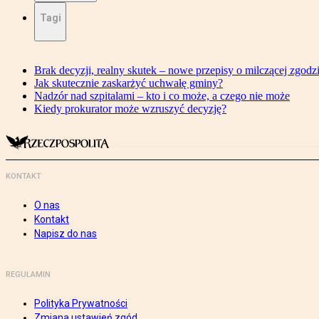
Tagi
Brak decyzji, realny skutek – nowe przepisy o milczącej zgodz
Jak skutecznie zaskarżyć uchwałę gminy?
Nadzór nad szpitalami – kto i co może, a czego nie może
Kiedy prokurator może wzruszyć decyzję?
KONTAKT
O nas
Kontakt
Napisz do nas
REGULAMIN
Polityka Prywatności
Zmiana ustawień zgód