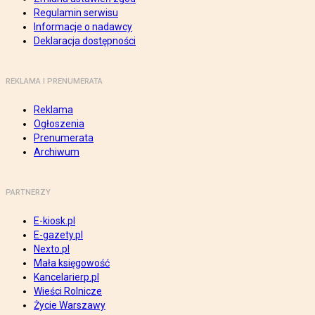
Regulamin serwisu
Informacje o nadawcy
Deklaracja dostępności
REKLAMA I PRENUMERATA
Reklama
Ogłoszenia
Prenumerata
Archiwum
PARTNERZY
E-kiosk.pl
E-gazety.pl
Nexto.pl
Mała księgowość
Kancelarierp.pl
Wieści Rolnicze
Życie Warszawy