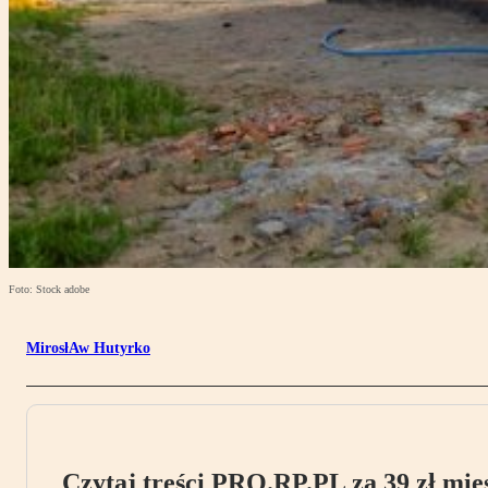
Foto: Stock adobe
MirosłAw Hutyrko
Czytaj treści PRO.RP.PL za 39 zł mies