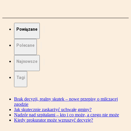
Powiązane
Polecane
Najnowsze
Tagi
Brak decyzji, realny skutek – nowe przepisy o milczącej
zgodzie
Jak skutecznie zaskarżyć uchwałę gminy?
Nadzór nad szpitalami – kto i co może, a czego nie może
Kiedy prokurator może wzruszyć decyzję?