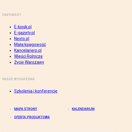
PARTNERZY
E-kiosk.pl
E-gazety.pl
Nexto.pl
Mała księgowość
Kancelarierp.pl
Wieści Rolnicze
Życie Warszawy
NASZE WYDARZENIA
Szkolenia i konferencje
MAPA STRONY
KALENDARIUM
OFERTA PRODUKTOWA