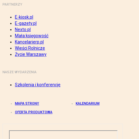
PARTNERZY
E-kiosk.pl
E-gazety.pl
Nexto.pl
Mała księgowość
Kancelarierp.pl
Wieści Rolnicze
Życie Warszawy
NASZE WYDARZENIA
Szkolenia i konferencje
MAPA STRONY
KALENDARIUM
OFERTA PRODUKTOWA