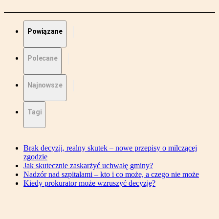
Powiązane
Polecane
Najnowsze
Tagi
Brak decyzji, realny skutek – nowe przepisy o milczącej
zgodzie
Jak skutecznie zaskarżyć uchwałę gminy?
Nadzór nad szpitalami – kto i co może, a czego nie może
Kiedy prokurator może wzruszyć decyzję?