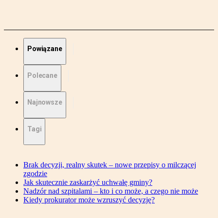
Powiązane
Polecane
Najnowsze
Tagi
Brak decyzji, realny skutek – nowe przepisy o milczącej
zgodzie
Jak skutecznie zaskarżyć uchwałę gminy?
Nadzór nad szpitalami – kto i co może, a czego nie może
Kiedy prokurator może wzruszyć decyzję?