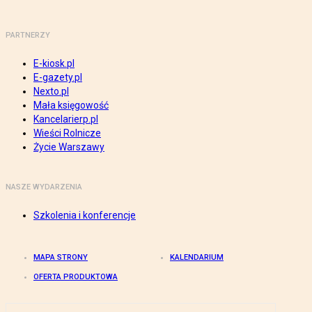
PARTNERZY
E-kiosk.pl
E-gazety.pl
Nexto.pl
Mała księgowość
Kancelarierp.pl
Wieści Rolnicze
Życie Warszawy
NASZE WYDARZENIA
Szkolenia i konferencje
MAPA STRONY
KALENDARIUM
OFERTA PRODUKTOWA