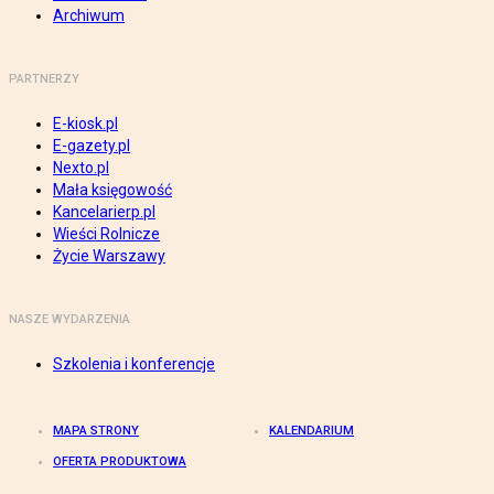
Archiwum
PARTNERZY
E-kiosk.pl
E-gazety.pl
Nexto.pl
Mała księgowość
Kancelarierp.pl
Wieści Rolnicze
Życie Warszawy
NASZE WYDARZENIA
Szkolenia i konferencje
MAPA STRONY
KALENDARIUM
OFERTA PRODUKTOWA