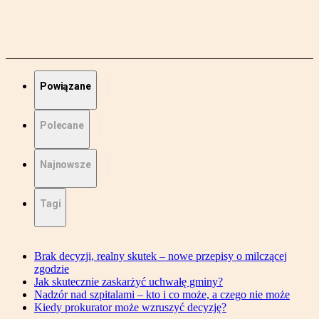
Powiązane
Polecane
Najnowsze
Tagi
Brak decyzji, realny skutek – nowe przepisy o milczącej
zgodzie
Jak skutecznie zaskarżyć uchwałę gminy?
Nadzór nad szpitalami – kto i co może, a czego nie może
Kiedy prokurator może wzruszyć decyzję?