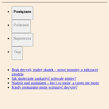
Powiązane
Polecane
Najnowsze
Tagi
Brak decyzji, realny skutek – nowe przepisy o milczącej
zgodzie
Jak skutecznie zaskarżyć uchwałę gminy?
Nadzór nad szpitalami – kto i co może, a czego nie może
Kiedy prokurator może wzruszyć decyzję?