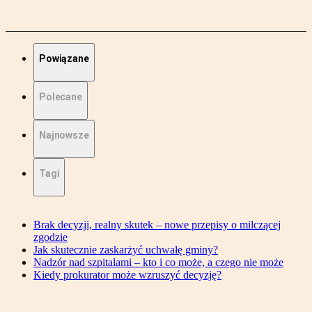
Powiązane
Polecane
Najnowsze
Tagi
Brak decyzji, realny skutek – nowe przepisy o milczącej
zgodzie
Jak skutecznie zaskarżyć uchwałę gminy?
Nadzór nad szpitalami – kto i co może, a czego nie może
Kiedy prokurator może wzruszyć decyzję?