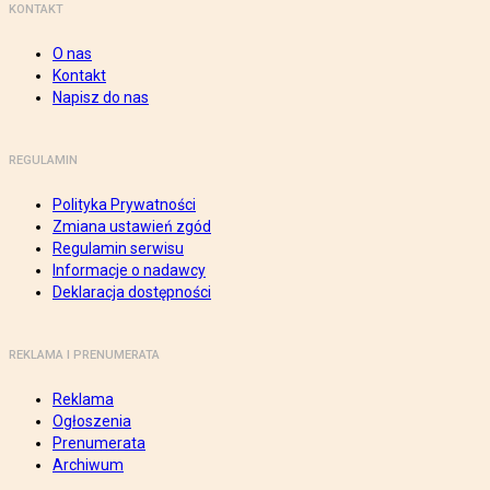
KONTAKT
O nas
Kontakt
Napisz do nas
REGULAMIN
Polityka Prywatności
Zmiana ustawień zgód
Regulamin serwisu
Informacje o nadawcy
Deklaracja dostępności
REKLAMA I PRENUMERATA
Reklama
Ogłoszenia
Prenumerata
Archiwum