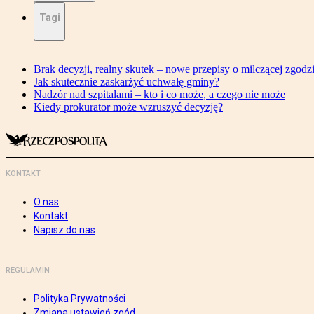
Tagi
Brak decyzji, realny skutek – nowe przepisy o milczącej zgodz
Jak skutecznie zaskarżyć uchwałę gminy?
Nadzór nad szpitalami – kto i co może, a czego nie może
Kiedy prokurator może wzruszyć decyzję?
KONTAKT
O nas
Kontakt
Napisz do nas
REGULAMIN
Polityka Prywatności
Zmiana ustawień zgód