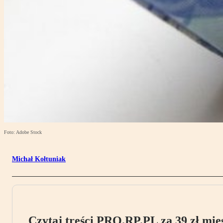
Foto: Adobe Stock
Michał Kołtuniak
Czytaj treści PRO.RP.PL za 39 zł mies