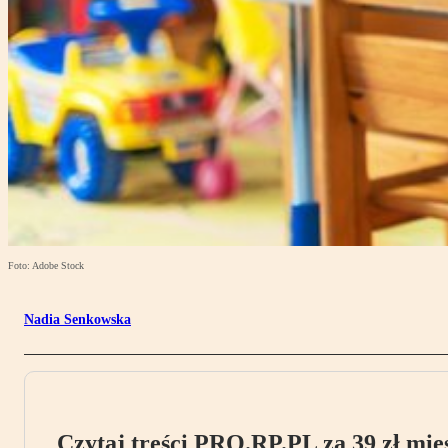
Foto: Adobe Stock
Nadia Senkowska
Czytaj treści PRO.RP.PL za 39 zł mies