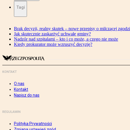
Tagi
Brak decyzji, realny skutek – nowe przepisy o milczącej zgodz
Jak skutecznie zaskarżyć uchwałę gminy?
Nadzór nad szpitalami – kto i co może, a czego nie może
Kiedy prokurator może wzruszyć decyzję?
KONTAKT
O nas
Kontakt
Napisz do nas
REGULAMIN
Polityka Prywatności
Zmiana ustawień zgód