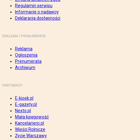
Regulamin serwisu
Informacje o nadawcy
Deklaracja dostępności
REKLAMA I PRENUMERATA
Reklama
Ogłoszenia
Prenumerata
Archiwum
PARTNERZY
E-kiosk.pl
E-gazety.pl
Nexto.pl
Mała księgowość
Kancelarierp.pl
Wieści Rolnicze
Życie Warszawy