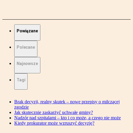
Powiązane
Polecane
Najnowsze
Tagi
Brak decyzji, realny skutek – nowe przepisy o milczącej
zgodzie
Jak skutecznie zaskarżyć uchwałę gminy?
Nadzór nad szpitalami – kto i co może, a czego nie może
Kiedy prokurator może wzruszyć decyzję?