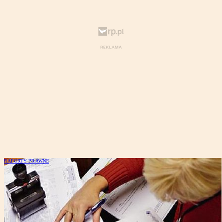
RAPORTY PRAWNE
Jak prowadzić podatkową księgę
przychodów i rozchodów - raport
specjalny "Rzeczpospolitej"