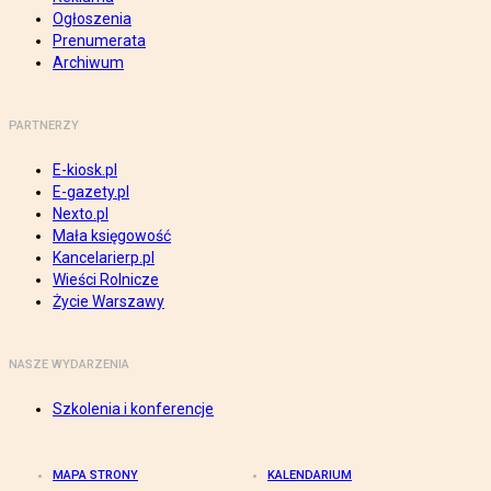
Ogłoszenia
Prenumerata
Archiwum
PARTNERZY
E-kiosk.pl
E-gazety.pl
Nexto.pl
Mała księgowość
Kancelarierp.pl
Wieści Rolnicze
Życie Warszawy
NASZE WYDARZENIA
Szkolenia i konferencje
MAPA STRONY
KALENDARIUM