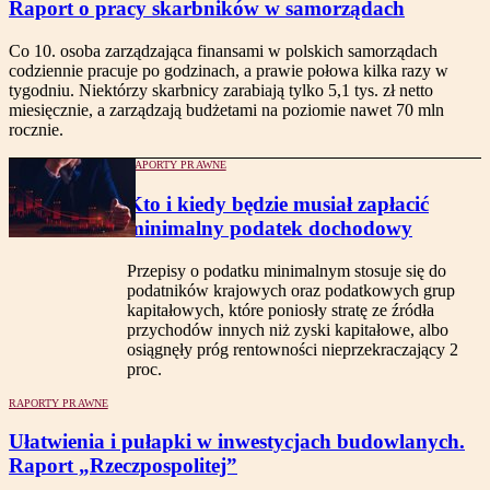
Raport o pracy skarbników w samorządach
Co 10. osoba zarządzająca finansami w polskich samorządach
codziennie pracuje po godzinach, a prawie połowa kilka razy w
tygodniu. Niektórzy skarbnicy zarabiają tylko 5,1 tys. zł netto
miesięcznie, a zarządzają budżetami na poziomie nawet 70 mln
rocznie.
RAPORTY PRAWNE
Kto i kiedy będzie musiał zapłacić
minimalny podatek dochodowy
Przepisy o podatku minimalnym stosuje się do
podatników krajowych oraz podatkowych grup
kapitałowych, które poniosły stratę ze źródła
przychodów innych niż zyski kapitałowe, albo
osiągnęły próg rentowności nieprzekraczający 2
proc.
RAPORTY PRAWNE
Ułatwienia i pułapki w inwestycjach budowlanych.
Raport „Rzeczpospolitej”