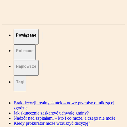
Powiązane
Polecane
Najnowsze
Tagi
Brak decyzji, realny skutek – nowe przepisy o milczącej
zgodzie
Jak skutecznie zaskarżyć uchwałę gminy?
Nadzór nad szpitalami – kto i co może, a czego nie może
Kiedy prokurator może wzruszyć decyzję?