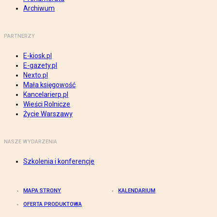
Archiwum
PARTNERZY
E-kiosk.pl
E-gazety.pl
Nexto.pl
Mała księgowość
Kancelarierp.pl
Wieści Rolnicze
Życie Warszawy
NASZE WYDARZENIA
Szkolenia i konferencje
MAPA STRONY
KALENDARIUM
OFERTA PRODUKTOWA