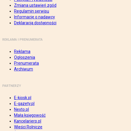
Zmiana ustawień zgód
Regulamin serwisu
Informacje o nadawcy
Deklaracja dostępności
REKLAMA I PRENUMERATA
Reklama
Ogłoszenia
Prenumerata
Archiwum
PARTNERZY
E-kiosk.pl
E-gazety.pl
Nexto.pl
Mała księgowość
Kancelarierp.pl
Wieści Rolnicze