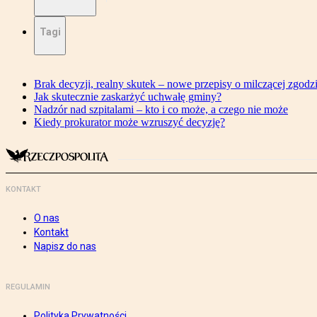
Tagi
Brak decyzji, realny skutek – nowe przepisy o milczącej zgodz
Jak skutecznie zaskarżyć uchwałę gminy?
Nadzór nad szpitalami – kto i co może, a czego nie może
Kiedy prokurator może wzruszyć decyzję?
KONTAKT
O nas
Kontakt
Napisz do nas
REGULAMIN
Polityka Prywatności