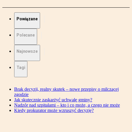
Powiązane
Polecane
Najnowsze
Tagi
Brak decyzji, realny skutek – nowe przepisy o milczącej
zgodzie
Jak skutecznie zaskarżyć uchwałę gminy?
Nadzór nad szpitalami – kto i co może, a czego nie może
Kiedy prokurator może wzruszyć decyzję?