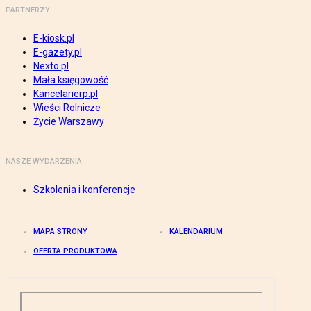
PARTNERZY
E-kiosk.pl
E-gazety.pl
Nexto.pl
Mała księgowość
Kancelarierp.pl
Wieści Rolnicze
Życie Warszawy
NASZE WYDARZENIA
Szkolenia i konferencje
MAPA STRONY
KALENDARIUM
OFERTA PRODUKTOWA