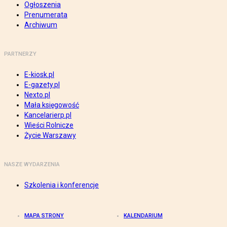
Ogłoszenia
Prenumerata
Archiwum
PARTNERZY
E-kiosk.pl
E-gazety.pl
Nexto.pl
Mała księgowość
Kancelarierp.pl
Wieści Rolnicze
Życie Warszawy
NASZE WYDARZENIA
Szkolenia i konferencje
MAPA STRONY
KALENDARIUM