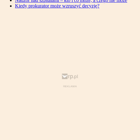
Nadzór nad szpitalami – kto i co może, a czego nie może
Kiedy prokurator może wzruszyć decyzję?