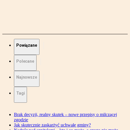
Powiązane
Polecane
Najnowsze
Tagi
Brak decyzji, realny skutek – nowe przepisy o milczącej
zgodzie
Jak skutecznie zaskarżyć uchwałę gminy?