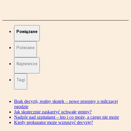
Powiązane
Polecane
Najnowsze
Tagi
Brak decyzji, realny skutek – nowe przepisy o milczącej
zgodzie
Jak skutecznie zaskarżyć uchwałę gminy?
Nadzór nad szpitalami – kto i co może, a czego nie może
Kiedy prokurator może wzruszyć decyzję?