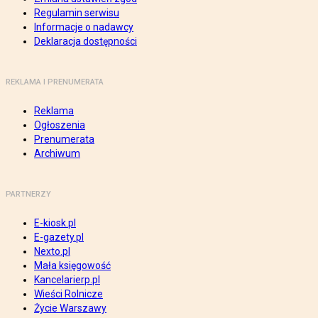
Regulamin serwisu
Informacje o nadawcy
Deklaracja dostępności
REKLAMA I PRENUMERATA
Reklama
Ogłoszenia
Prenumerata
Archiwum
PARTNERZY
E-kiosk.pl
E-gazety.pl
Nexto.pl
Mała księgowość
Kancelarierp.pl
Wieści Rolnicze
Życie Warszawy