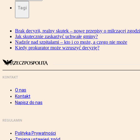
Tagi
Brak decyzji, realny skutek – nowe przepisy o milczącej zgodz
Jak skutecznie zaskarżyć uchwałę gminy?
Nadzór nad szpitalami – kto i co może, a czego nie może
Kiedy prokurator może wzruszyć decyzję?
KONTAKT
O nas
Kontakt
Napisz do nas
REGULAMIN
Polityka Prywatności
Zmiana ustawień zgód