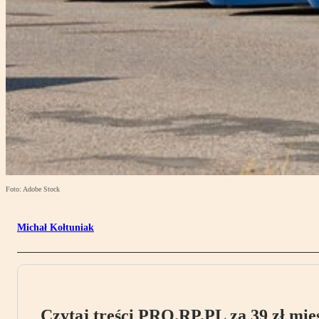
Foto: Adobe Stock
Michał Kołtuniak
Czytaj treści PRO.RP.PL za 39 zł mies