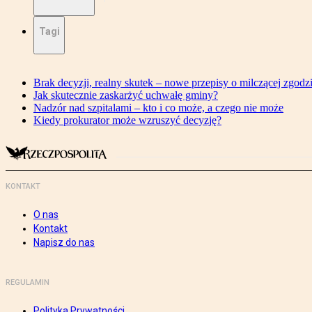
Tagi
Brak decyzji, realny skutek – nowe przepisy o milczącej zgodz
Jak skutecznie zaskarżyć uchwałę gminy?
Nadzór nad szpitalami – kto i co może, a czego nie może
Kiedy prokurator może wzruszyć decyzję?
KONTAKT
O nas
Kontakt
Napisz do nas
REGULAMIN
Polityka Prywatności