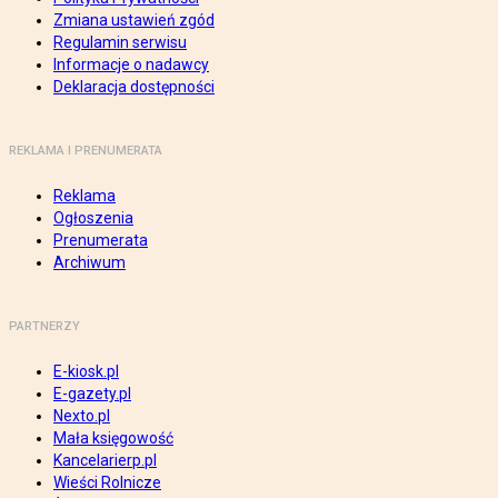
Zmiana ustawień zgód
Regulamin serwisu
Informacje o nadawcy
Deklaracja dostępności
REKLAMA I PRENUMERATA
Reklama
Ogłoszenia
Prenumerata
Archiwum
PARTNERZY
E-kiosk.pl
E-gazety.pl
Nexto.pl
Mała księgowość
Kancelarierp.pl
Wieści Rolnicze