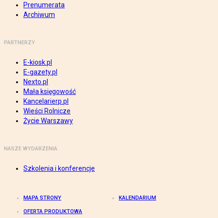
Prenumerata
Archiwum
PARTNERZY
E-kiosk.pl
E-gazety.pl
Nexto.pl
Mała księgowość
Kancelarierp.pl
Wieści Rolnicze
Życie Warszawy
NASZE WYDARZENIA
Szkolenia i konferencje
MAPA STRONY
KALENDARIUM
OFERTA PRODUKTOWA