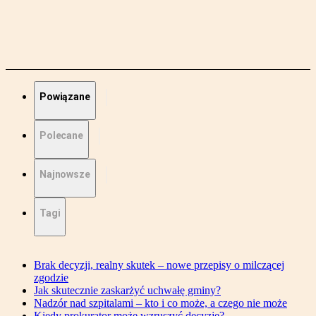
Powiązane
Polecane
Najnowsze
Tagi
Brak decyzji, realny skutek – nowe przepisy o milczącej
zgodzie
Jak skutecznie zaskarżyć uchwałę gminy?
Nadzór nad szpitalami – kto i co może, a czego nie może
Kiedy prokurator może wzruszyć decyzję?