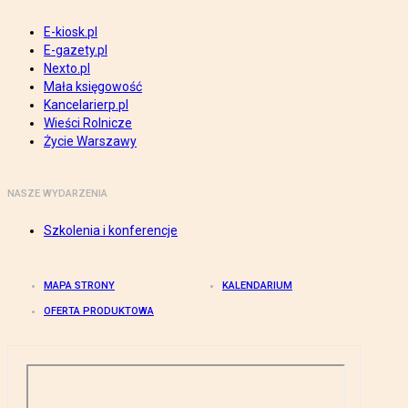
E-kiosk.pl
E-gazety.pl
Nexto.pl
Mała księgowość
Kancelarierp.pl
Wieści Rolnicze
Życie Warszawy
NASZE WYDARZENIA
Szkolenia i konferencje
MAPA STRONY
KALENDARIUM
OFERTA PRODUKTOWA