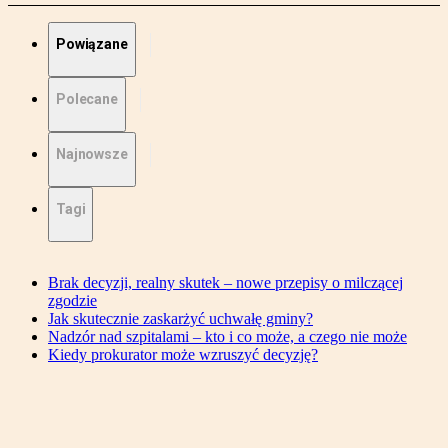
Powiązane
Polecane
Najnowsze
Tagi
Brak decyzji, realny skutek – nowe przepisy o milczącej
zgodzie
Jak skutecznie zaskarżyć uchwałę gminy?
Nadzór nad szpitalami – kto i co może, a czego nie może
Kiedy prokurator może wzruszyć decyzję?