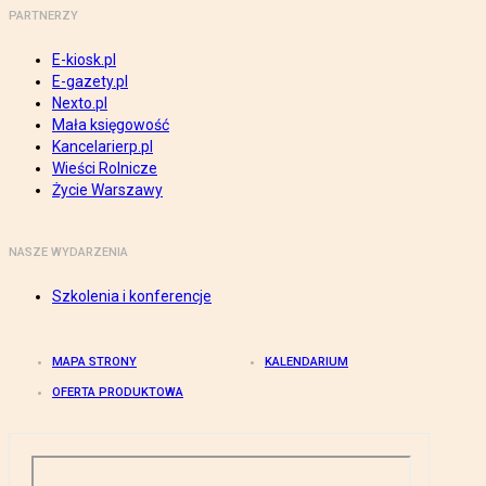
PARTNERZY
E-kiosk.pl
E-gazety.pl
Nexto.pl
Mała księgowość
Kancelarierp.pl
Wieści Rolnicze
Życie Warszawy
NASZE WYDARZENIA
Szkolenia i konferencje
MAPA STRONY
KALENDARIUM
OFERTA PRODUKTOWA