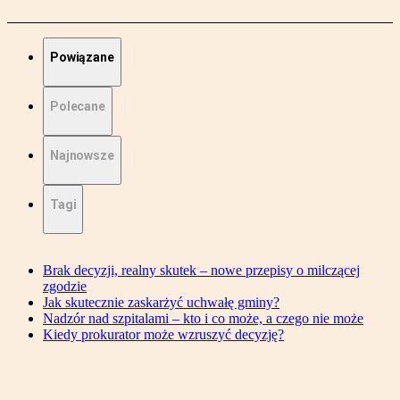
Powiązane
Polecane
Najnowsze
Tagi
Brak decyzji, realny skutek – nowe przepisy o milczącej
zgodzie
Jak skutecznie zaskarżyć uchwałę gminy?
Nadzór nad szpitalami – kto i co może, a czego nie może
Kiedy prokurator może wzruszyć decyzję?