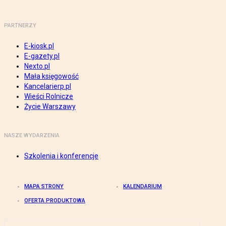
PARTNERZY
E-kiosk.pl
E-gazety.pl
Nexto.pl
Mała księgowość
Kancelarierp.pl
Wieści Rolnicze
Życie Warszawy
NASZE WYDARZENIA
Szkolenia i konferencje
MAPA STRONY
KALENDARIUM
OFERTA PRODUKTOWA