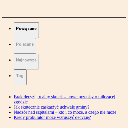
Powiązane
Polecane
Najnowsze
Tagi
Brak decyzji, realny skutek – nowe przepisy o milczącej
zgodzie
Jak skutecznie zaskarżyć uchwałę gminy?
Nadzór nad szpitalami – kto i co może, a czego nie może
Kiedy prokurator może wzruszyć decyzję?