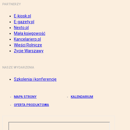
PARTNERZY
E-kiosk.pl
E-gazety.pl
Nexto.pl
Mała księgowość
Kancelarierp.pl
Wieści Rolnicze
Życie Warszawy
NASZE WYDARZENIA
Szkolenia i konferencje
MAPA STRONY
KALENDARIUM
OFERTA PRODUKTOWA