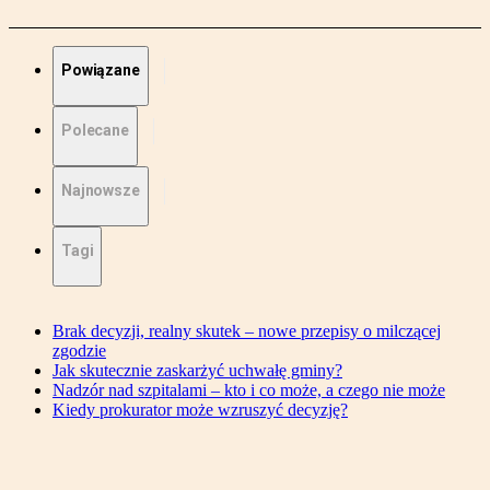
Powiązane
Polecane
Najnowsze
Tagi
Brak decyzji, realny skutek – nowe przepisy o milczącej
zgodzie
Jak skutecznie zaskarżyć uchwałę gminy?
Nadzór nad szpitalami – kto i co może, a czego nie może
Kiedy prokurator może wzruszyć decyzję?