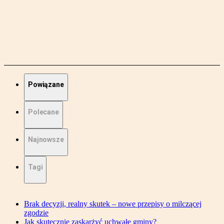
Powiązane
Polecane
Najnowsze
Tagi
Brak decyzji, realny skutek – nowe przepisy o milczącej
zgodzie
Jak skutecznie zaskarżyć uchwałę gminy?