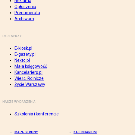
Reklama
Ogłoszenia
Prenumerata
Archiwum
PARTNERZY
E-kiosk.pl
E-gazety.pl
Nexto.pl
Mała księgowość
Kancelarierp.pl
Wieści Rolnicze
Życie Warszawy
NASZE WYDARZENIA
Szkolenia i konferencje
MAPA STRONY
KALENDARIUM