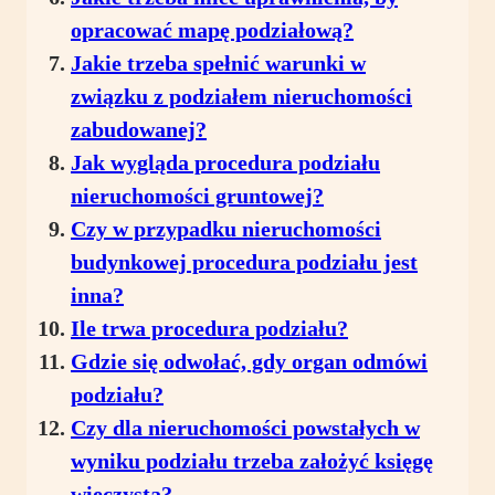
opracować mapę podziałową?
Jakie trzeba spełnić warunki w
związku z podziałem nieruchomości
zabudowanej?
Jak wygląda procedura podziału
nieruchomości gruntowej?
Czy w przypadku nieruchomości
budynkowej procedura podziału jest
inna?
Ile trwa procedura podziału?
Gdzie się odwołać, gdy organ odmówi
podziału?
Czy dla nieruchomości powstałych w
wyniku podziału trzeba założyć księgę
wieczystą?