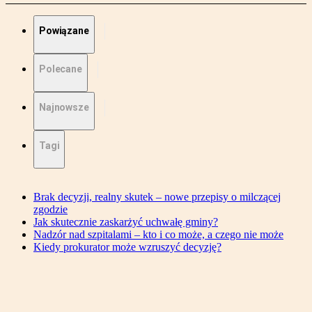
Powiązane
Polecane
Najnowsze
Tagi
Brak decyzji, realny skutek – nowe przepisy o milczącej
zgodzie
Jak skutecznie zaskarżyć uchwałę gminy?
Nadzór nad szpitalami – kto i co może, a czego nie może
Kiedy prokurator może wzruszyć decyzję?