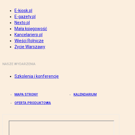
E-kiosk.pl
E-gazety.pl
Nexto.pl
Mała księgowość
Kancelarierp.pl
Wieści Rolnicze
Życie Warszawy
NASZE WYDARZENIA
Szkolenia i konferencje
MAPA STRONY
KALENDARIUM
OFERTA PRODUKTOWA