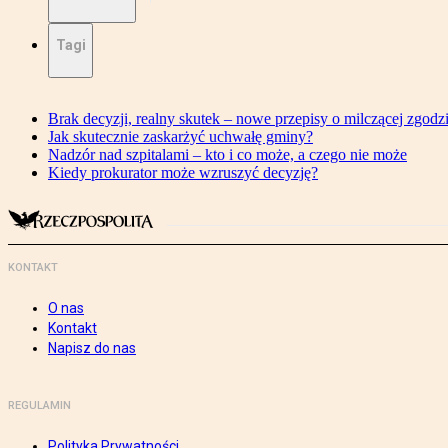
Tagi
Brak decyzji, realny skutek – nowe przepisy o milczącej zgodz
Jak skutecznie zaskarżyć uchwałę gminy?
Nadzór nad szpitalami – kto i co może, a czego nie może
Kiedy prokurator może wzruszyć decyzję?
KONTAKT
O nas
Kontakt
Napisz do nas
REGULAMIN
Polityka Prywatności