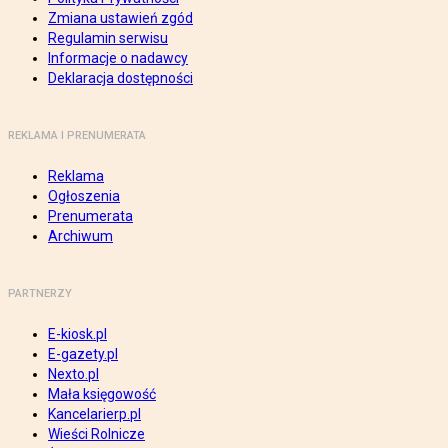
Zmiana ustawień zgód
Regulamin serwisu
Informacje o nadawcy
Deklaracja dostępności
REKLAMA I PRENUMERATA
Reklama
Ogłoszenia
Prenumerata
Archiwum
PARTNERZY
E-kiosk.pl
E-gazety.pl
Nexto.pl
Mała księgowość
Kancelarierp.pl
Wieści Rolnicze