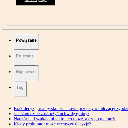
Powiązane
Polecane
Najnowsze
Tagi
Brak decyzji, realny skutek – nowe przepisy o milczącej zgodz
Jak skutecznie zaskarżyć uchwałę gminy?
Nadzór nad szpitalami – kto i co może, a czego nie może
Kiedy prokurator może wzruszyć decyzję?