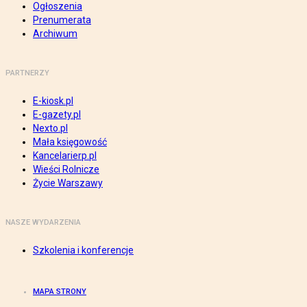
Ogłoszenia
Prenumerata
Archiwum
PARTNERZY
E-kiosk.pl
E-gazety.pl
Nexto.pl
Mała księgowość
Kancelarierp.pl
Wieści Rolnicze
Życie Warszawy
NASZE WYDARZENIA
Szkolenia i konferencje
MAPA STRONY