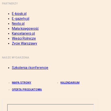
PARTNERZY
E-kiosk.pl
E-gazety.pl
Nexto.pl
Mała księgowość
Kancelarierp.pl
Wieści Rolnicze
Życie Warszawy
NASZE WYDARZENIA
Szkolenia i konferencje
MAPA STRONY
KALENDARIUM
OFERTA PRODUKTOWA