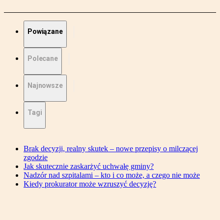
Powiązane
Polecane
Najnowsze
Tagi
Brak decyzji, realny skutek – nowe przepisy o milczącej
zgodzie
Jak skutecznie zaskarżyć uchwałę gminy?
Nadzór nad szpitalami – kto i co może, a czego nie może
Kiedy prokurator może wzruszyć decyzję?