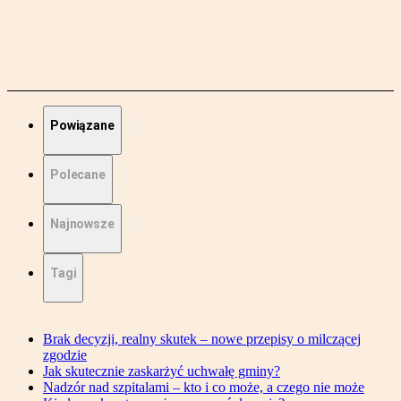
Powiązane
Polecane
Najnowsze
Tagi
Brak decyzji, realny skutek – nowe przepisy o milczącej
zgodzie
Jak skutecznie zaskarżyć uchwałę gminy?
Nadzór nad szpitalami – kto i co może, a czego nie może