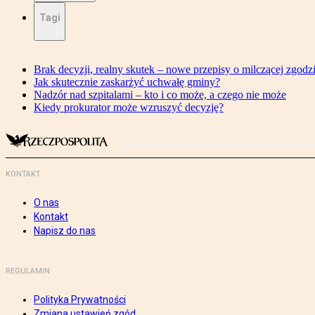
Tagi
Brak decyzji, realny skutek – nowe przepisy o milczącej zgodz
Jak skutecznie zaskarżyć uchwałę gminy?
Nadzór nad szpitalami – kto i co może, a czego nie może
Kiedy prokurator może wzruszyć decyzję?
KONTAKT
O nas
Kontakt
Napisz do nas
REGULAMIN
Polityka Prywatności
Zmiana ustawień zgód