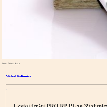
Foto: Adobe Stock
Michał Kołtuniak
Czytaj treści PRO.RP.PL za 39 zł mies