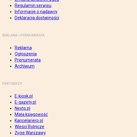
Regulamin serwisu
Informacje o nadawcy
Deklaracja dostępności
REKLAMA I PRENUMERATA
Reklama
Ogłoszenia
Prenumerata
Archiwum
PARTNERZY
E-kiosk.pl
E-gazety.pl
Nexto.pl
Mała księgowość
Kancelarierp.pl
Wieści Rolnicze
Życie Warszawy