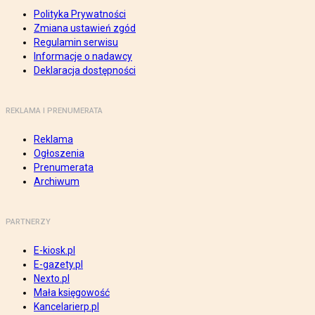
Polityka Prywatności
Zmiana ustawień zgód
Regulamin serwisu
Informacje o nadawcy
Deklaracja dostępności
REKLAMA I PRENUMERATA
Reklama
Ogłoszenia
Prenumerata
Archiwum
PARTNERZY
E-kiosk.pl
E-gazety.pl
Nexto.pl
Mała księgowość
Kancelarierp.pl