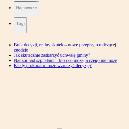
Najnowsze
Tagi
Brak decyzji, realny skutek – nowe przepisy o milczącej
zgodzie
Jak skutecznie zaskarżyć uchwałę gminy?
Nadzór nad szpitalami – kto i co może, a czego nie może
Kiedy prokurator może wzruszyć decyzję?