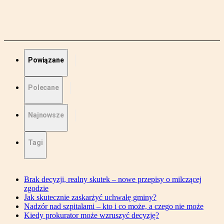
Powiązane
Polecane
Najnowsze
Tagi
Brak decyzji, realny skutek – nowe przepisy o milczącej
zgodzie
Jak skutecznie zaskarżyć uchwałę gminy?
Nadzór nad szpitalami – kto i co może, a czego nie może
Kiedy prokurator może wzruszyć decyzję?