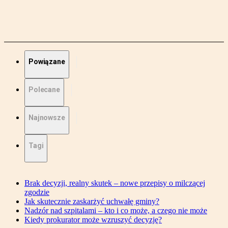
Powiązane
Polecane
Najnowsze
Tagi
Brak decyzji, realny skutek – nowe przepisy o milczącej
zgodzie
Jak skutecznie zaskarżyć uchwałę gminy?
Nadzór nad szpitalami – kto i co może, a czego nie może
Kiedy prokurator może wzruszyć decyzję?