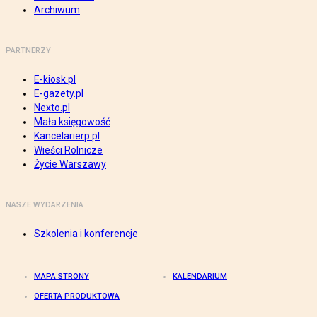
Archiwum
PARTNERZY
E-kiosk.pl
E-gazety.pl
Nexto.pl
Mała księgowość
Kancelarierp.pl
Wieści Rolnicze
Życie Warszawy
NASZE WYDARZENIA
Szkolenia i konferencje
MAPA STRONY
KALENDARIUM
OFERTA PRODUKTOWA