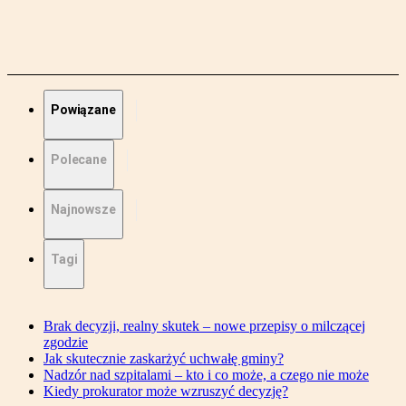
Powiązane
Polecane
Najnowsze
Tagi
Brak decyzji, realny skutek – nowe przepisy o milczącej
zgodzie
Jak skutecznie zaskarżyć uchwałę gminy?
Nadzór nad szpitalami – kto i co może, a czego nie może
Kiedy prokurator może wzruszyć decyzję?