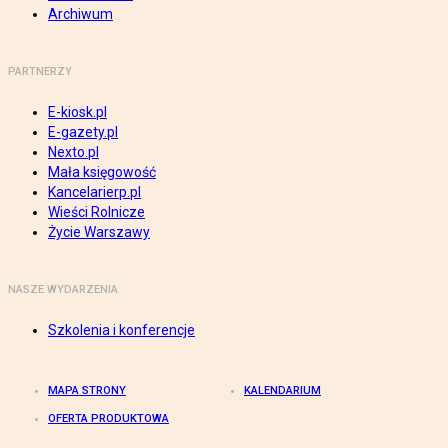
Archiwum
PARTNERZY
E-kiosk.pl
E-gazety.pl
Nexto.pl
Mała księgowość
Kancelarierp.pl
Wieści Rolnicze
Życie Warszawy
NASZE WYDARZENIA
Szkolenia i konferencje
MAPA STRONY
KALENDARIUM
OFERTA PRODUKTOWA