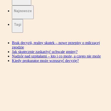
Najnowsze
Tagi
Brak decyzji, realny skutek – nowe przepisy o milczącej
zgodzie
Jak skutecznie zaskarżyć uchwałę gminy?
Nadzór nad szpitalami – kto i co może, a czego nie może
Kiedy prokurator może wzruszyć decyzję?